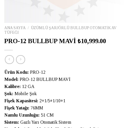
ANA SAYFA
/
ÜZÜMLÜ ŞARJÖRLÜ BULLBUP OTOMATİK AV
TÜFEĞİ
PRO-12 BULLBUP MAVİ ₺10,999.00
Ürün Kodu:
PRO-12
Model:
PRO-12 BULLBUP MAVİ
Kalibre:
12 GA
Şok:
Mobile Şok
Fişek Kapasitesi:
2+1/5+1/10+1
Fişek Yatağı:
76MM
Namlu Uzunluğu:
51 CM
Sistem:
Gazlı Yarı Otomatik Sistem