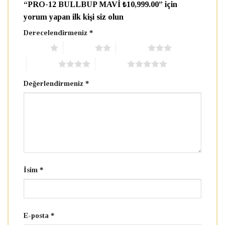
“PRO-12 BULLBUP MAVİ ₺10,999.00” için
yorum yapan ilk kişi siz olun
Derecelendirmeniz
*
1/5 yıldız
2/5 yıldız
3/5 yıldız
4/5 yıldız
5/5 yıldız
Değerlendirmeniz
*
İsim
*
E-posta
*